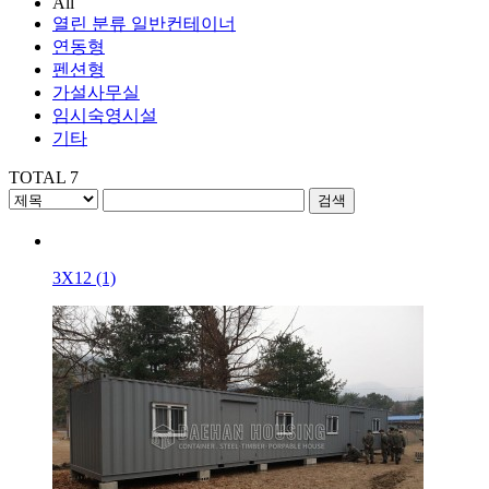
All
열린 분류
일반컨테이너
연동형
펜션형
가설사무실
임시숙영시설
기타
TOTAL 7
3X12 (1)